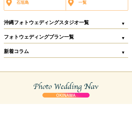
石垣島
一覧
沖縄フォトウェディングスタジオ一覧
フォトウェディングプラン一覧
シエロ・イ・マーレ
新着コラム
Marine bijou（マリンビジュー）
ZOOM配信
沖縄フォトウェディングの費用内訳まるわかり｜
シエロ・イ・マーレ 宮古
相場から賢く削るコツ
石垣島 サムシングブルー ウェディング＆フォトグラフィー
お二人婚
ガーデン
capryフォトウェディング宮古島
沖縄リゾート婚は高い？フォトウェディングで叶
える新しい選択肢
初心者におすすめ
capryフォトウェディング石垣島
サンセット
スタジオ
沖縄のフォトウェディングスタジオ
マーブルリゾートウェデング沖縄
水中ウェディングフォト｜沖縄の海で叶える幻想