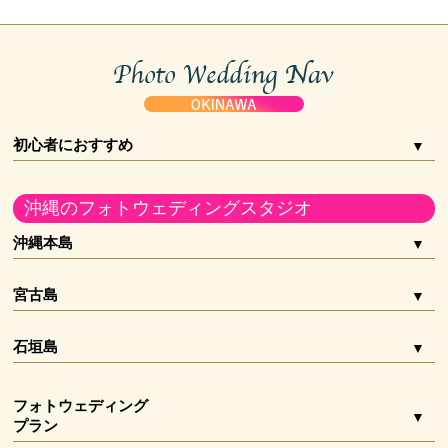
沖縄フォトウェディングの費用内訳まるわかり｜
シエロ・イ・マーレ 宮古
相場から賢く削るコツ
石垣島 サムシングブルー ウェディング＆フォトグラフィー
お二人婚
ガーデン
capryフォトウェディング宮古島
沖縄リゾート婚は高い？フォトウェディングで叶
える新しい選択肢
初心者におすすめ
capryフォトウェディング石垣島
サンセット
スタジオ
沖縄のフォトウェディングスタジオ
マーブルリゾートウェデング沖縄
水中ウェディングフォト｜沖縄の海で叶える幻想
的なフォトウェディング
沖縄本島
アルルウェディング
チャペル
ドローン撮影
宮古島
Deux Planner 宮古島
沖縄前撮り完全ガイド｜費用相場・人気ロケーシ
石垣島
ョン・時期選び
宮古島WEDDINGPRODUCE HANALei Moon
ビーチフォト
フォトツアー
沖縄ウェディングオンライン
フォトウェディング
プラン
沖縄フォトウェディングが雨でも大丈夫な理由｜