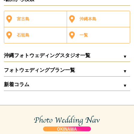
宮古島
沖縄本島
石垣島
一覧
沖縄フォトウェディングスタジオ一覧
フォトウェディングプラン一覧
シエロ・イ・マーレ
新着コラム
Marine bijou（マリンビジュー）
ZOOM配信
沖縄フォトウェディングの費用内訳まるわかり｜
シエロ・イ・マーレ 宮古
相場から賢く削るコツ
石垣島 サムシングブルー ウェディング＆フォトグラフィー
お二人婚
ガーデン
capryフォトウェディング宮古島
沖縄リゾート婚は高い？フォトウェディングで叶