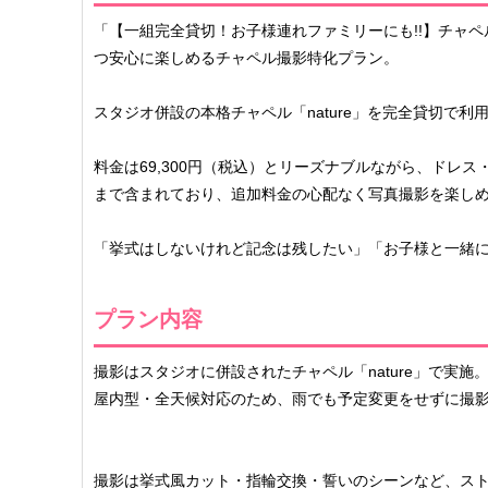
「【一組完全貸切！お子様連れファミリーにも!!】チャ
つ安心に楽しめるチャペル撮影特化プラン。
スタジオ併設の本格チャペル「nature」を完全貸切で
料金は69,300円（税込）とリーズナブルながら、ドレ
まで含まれており、追加料金の心配なく写真撮影を楽し
「挙式はしないけれど記念は残したい」「お子様と一緒
プラン内容
撮影はスタジオに併設されたチャペル「nature」で実施
屋内型・全天候対応のため、雨でも予定変更をせずに撮
撮影は挙式風カット・指輪交換・誓いのシーンなど、ス