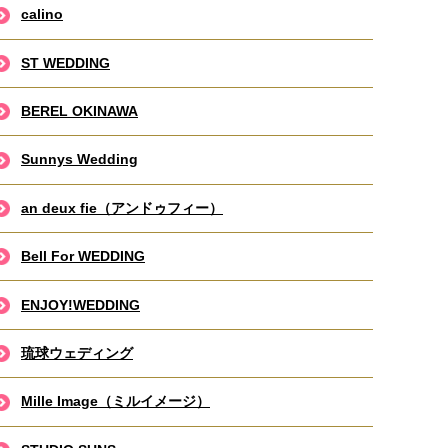
calino
ST WEDDING
BEREL OKINAWA
Sunnys Wedding
an deux fie（アンドゥフィー）
Bell For WEDDING
ENJOY!WEDDING
琉球ウェディング
Mille Image（ミルイメージ）