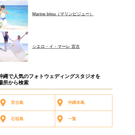
Marine bijou（マリンビジュー）
シエロ・イ・マーレ 宮古
沖縄で人気のフォトウェディングスタジオを
場所から検索
宮古島
沖縄本島
石垣島
一覧