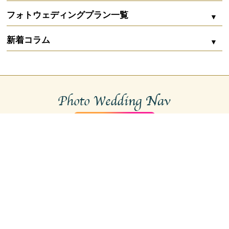
フォトウェディングプラン一覧
シエロ・イ・マーレ
新着コラム
Marine bijou（マリンビジュー）
ZOOM配信
沖縄フォトウェディングの費用内訳まるわかり｜
シエロ・イ・マーレ 宮古
相場から賢く削るコツ
石垣島 サムシングブルー ウェディング＆フォトグラフィー
お二人婚
ガーデン
capryフォトウェディング宮古島
沖縄リゾート婚は高い？フォトウェディングで叶
える新しい選択肢
初心者におすすめ
capryフォトウェディング石垣島
サンセット
スタジオ
沖縄のフォトウェディングスタジオ
マーブルリゾートウェデング沖縄
水中ウェディングフォト｜沖縄の海で叶える幻想
的なフォトウェディング
沖縄本島
アルルウェディング
チャペル
ドローン撮影
宮古島
Deux Planner 宮古島