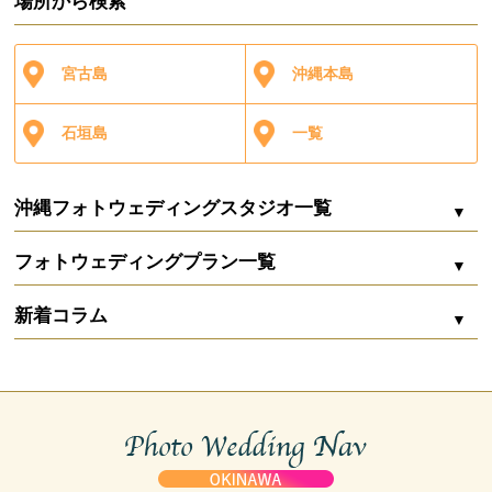
場所から検索
宮古島
沖縄本島
石垣島
一覧
沖縄フォトウェディングスタジオ一覧
フォトウェディングプラン一覧
シエロ・イ・マーレ
新着コラム
Marine bijou（マリンビジュー）
ZOOM配信
沖縄フォトウェディングの費用内訳まるわかり｜
シエロ・イ・マーレ 宮古
相場から賢く削るコツ
石垣島 サムシングブルー ウェディング＆フォトグラフィー
お二人婚
ガーデン
capryフォトウェディング宮古島
沖縄リゾート婚は高い？フォトウェディングで叶