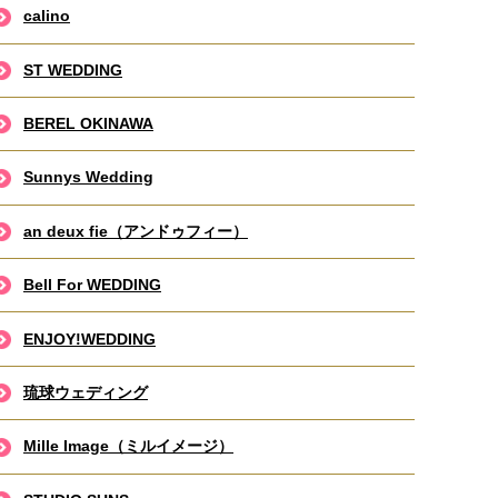
calino
ST WEDDING
BEREL OKINAWA
Sunnys Wedding
an deux fie（アンドゥフィー）
Bell For WEDDING
ENJOY!WEDDING
琉球ウェディング
Mille Image（ミルイメージ）