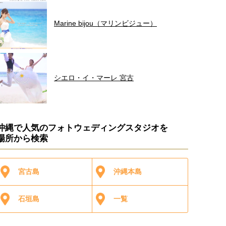
Marine bijou（マリンビジュー）
シエロ・イ・マーレ 宮古
沖縄で人気のフォトウェディングスタジオを
場所から検索
宮古島
沖縄本島
石垣島
一覧