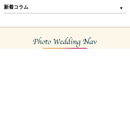
新着コラム
Marine bijou（マリンビジュー）
ZOOM配信
沖縄フォトウェディングの費用内訳まるわかり｜
シエロ・イ・マーレ 宮古
相場から賢く削るコツ
石垣島 サムシングブルー ウェディング＆フォトグラフィー
お二人婚
ガーデン
capryフォトウェディング宮古島
沖縄リゾート婚は高い？フォトウェディングで叶
える新しい選択肢
初心者におすすめ
capryフォトウェディング石垣島
サンセット
スタジオ
沖縄のフォトウェディングスタジオ
マーブルリゾートウェデング沖縄
水中ウェディングフォト｜沖縄の海で叶える幻想
的なフォトウェディング
沖縄本島
アルルウェディング
チャペル
ドローン撮影
宮古島
Deux Planner 宮古島
沖縄前撮り完全ガイド｜費用相場・人気ロケーシ
石垣島
ョン・時期選び
宮古島WEDDINGPRODUCE HANALei Moon