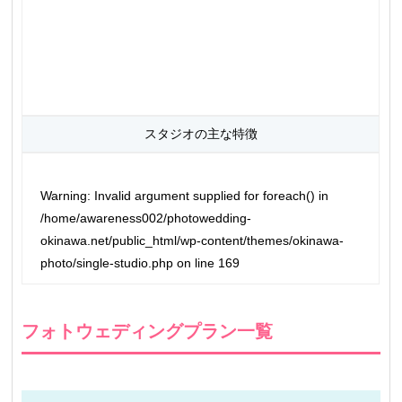
スタジオの主な特徴
Warning
: Invalid argument supplied for foreach() in
/home/awareness002/photowedding-
okinawa.net/public_html/wp-content/themes/okinawa-
photo/single-studio.php
on line
169
フォトウェディングプラン一覧