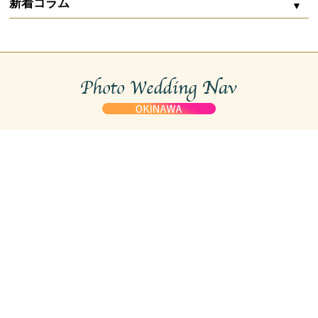
新着コラム
Marine bijou（マリンビジュー）
ZOOM配信
沖縄フォトウェディングの費用内訳まるわかり｜
シエロ・イ・マーレ 宮古
相場から賢く削るコツ
石垣島 サムシングブルー ウェディング＆フォトグラフィー
お二人婚
ガーデン
capryフォトウェディング宮古島
沖縄リゾート婚は高い？フォトウェディングで叶
える新しい選択肢
初心者におすすめ
capryフォトウェディング石垣島
サンセット
スタジオ
沖縄のフォトウェディングスタジオ
マーブルリゾートウェデング沖縄
水中ウェディングフォト｜沖縄の海で叶える幻想
的なフォトウェディング
沖縄本島
アルルウェディング
チャペル
ドローン撮影
宮古島
Deux Planner 宮古島
沖縄前撮り完全ガイド｜費用相場・人気ロケーシ
石垣島
ョン・時期選び
宮古島WEDDINGPRODUCE HANALei Moon
ビーチフォト
フォトツアー